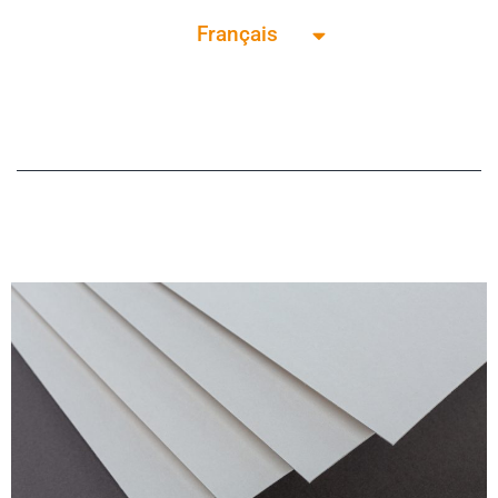
Français
English