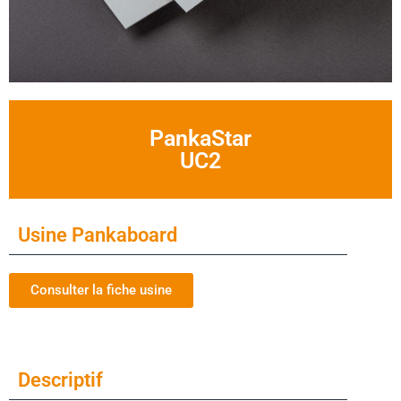
PankaStar
UC2
Usine Pankaboard
Consulter la fiche usine
Descriptif