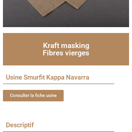
Kraft masking
Fibres vierges
Usine Smurfit Kappa Navarra
Consulter la fiche usine
Descriptif