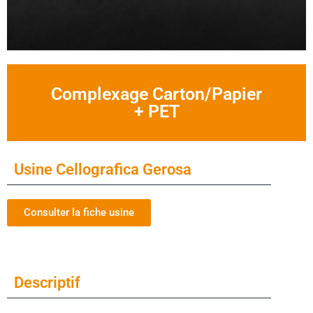
Complexage Carton/Papier
+ PET
Usine Cellografica Gerosa
Consulter la fiche usine
Descriptif