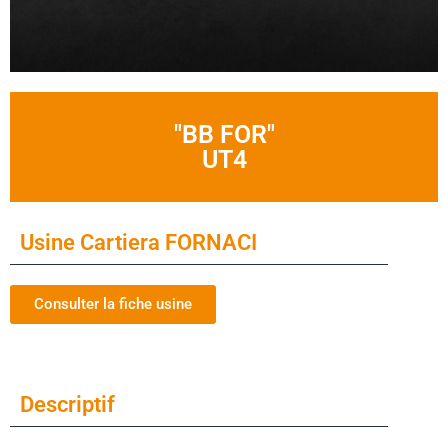
"BB FOR"
UT4
Usine Cartiera FORNACI
Consulter la fiche usine
Descriptif